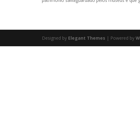
patrimônio salvaguardado pelos museus é que g
Designed by
Elegant Themes
| Powered by
W